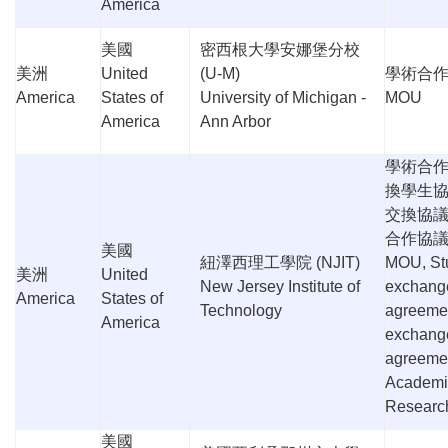
America
美國
密西根大學安娜堡分校
美洲
United
(U-M)
學術合
America
States of
University of Michigan -
MOU
America
Ann Arbor
學術合
換學生
交換協
合作協
美國
紐澤西理工學院
(NJIT)
MOU, St
美洲
United
New Jersey Institute of
exchang
America
States of
Technology
agreemen
America
exchang
agreeme
Academi
Researc
美國