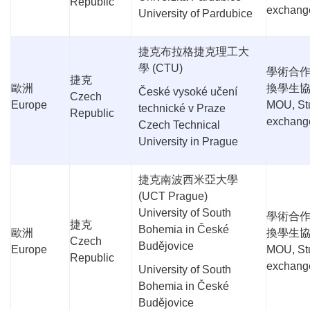
Republic
exchang
University of Pardubice
捷克布拉格捷克理工大
學
(CTU)
學術合
捷克
歐洲
換學生
České vysoké učení
Czech
Europe
MOU, St
technické v Praze
Republic
exchang
Czech Technical
University in Prague
捷克南波西米亞大學
(UCT Prague)
University of South
學術合
捷克
Bohemia in České
歐洲
換學生
Czech
Budějovice
Europe
MOU, St
Republic
exchang
University of South
Bohemia in České
Budějovice