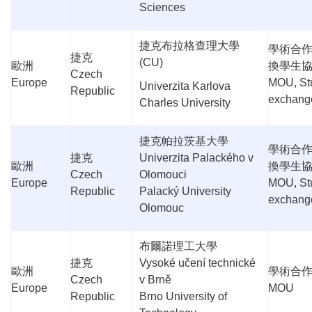
Sciences
捷克布拉格查理大學
學術合
捷克
(CU)
歐洲
換學生
Czech
Europe
MOU, St
Univerzita Karlova
Republic
exchang
Charles University
捷克帕拉茨基大學
學術合
捷克
Univerzita Palackého v
歐洲
換學生
Czech
Olomouci
Europe
MOU, St
Republic
Palacký University
exchang
Olomouc
布爾諾理工大學
捷克
Vysoké učení technické
歐洲
學術合
Czech
v Brně
Europe
MOU
Republic
Brno University of