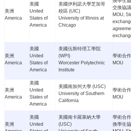
換學生
美國
美國伊利諾大學芝加哥
交換協
美洲
United
校區
(UIC)
MOU, St
America
States of
University of Illinois at
exchang
America
Chicago
agreemen
exchang
美國
美國伍斯特理工學院
美洲
United
(WPI)
學術合
America
States of
Worcester Polytechnic
MOU
America
Institute
美國
美國南加州大學
(USC)
美洲
United
學術合
University of Southern
America
States of
MOU
California
America
美國
美國南卡羅萊納大學
學術合
美洲
United
(USC)
換學生