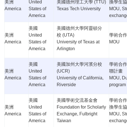
美洲
United
美國德州理工大學
(TTU)
換學生
America
States of
Texas Tech University
MOU, St
America
exchang
美國
美國德州大學阿靈頓分
美洲
United
校
(UTA)
學術合
America
States of
University of Texas at
MOU
America
Arlington
美國
美國加州大學河濱分校
學術合
美洲
United
(UCR)
聯計畫
America
States of
University of California,
MOU, Du
America
Riverside
program
美國
美國學術交流基金會
學術合
美洲
United
Foundation for Scholarly
換學生
America
States of
Exchange, Fulbright
MOU, St
America
Taiwan
exchang