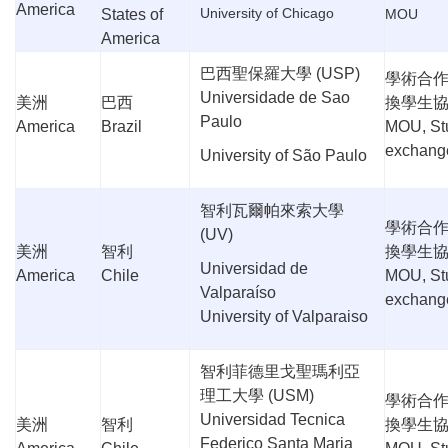
America
University of Chicago
States of
MOU
America
巴西聖保羅大學
(USP)
學術合
Universidade de Sao
美洲
巴西
換學生
Paulo
America
Brazil
MOU, St
exchang
University of São Paulo
智利瓦爾帕來索大學
學術合
(UV)
美洲
智利
換學生
Universidad de
America
Chile
MOU, St
Valparaíso
exchang
University of Valparaiso
智利菲德里戈聖瑪利亞
理工大學
(USM)
學術合
Universidad Tecnica
美洲
智利
換學生
Federico Santa Maria