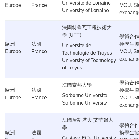
Université de Lorraine
Europe
France
MOU, St
University of Lorraine
exchang
法國特魯瓦工程技術大
學
(UTT)
學術合
歐洲
法國
換學生
Université de
Europe
France
MOU, St
Technologie de Troyes
exchang
University of Technology
of Troyes
學術合
法國索邦大學
歐洲
法國
換學生
Sorbonne Université
Europe
France
MOU, St
Sorbonne University
exchang
法國居斯塔夫
·
艾菲爾大
學術合
學
歐洲
法國
換學生
Gustave Eiffel University