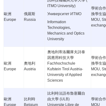
訊科技機械與光學大學
(
ITMO University)
學術合
歐洲
俄羅斯
Университет ИТМО
換學生
Europe
Russia
MOU, St
Information
exchang
Technologies,
Mechanics and Optics
University
奧地利蒂洛爾庫夫詩泰
因應用科技大學
學術合
歐洲
奧地利
Fachhochschule
換學生
Europe
Austria
Kufstein Tirol Austria-
MOU, St
University of Applied
exchang
Sciences
比利時法語布魯塞爾自
歐洲
比利時
由大學
(ULB)
學術合
Europe
Belgium
Universite Libre de
MOU