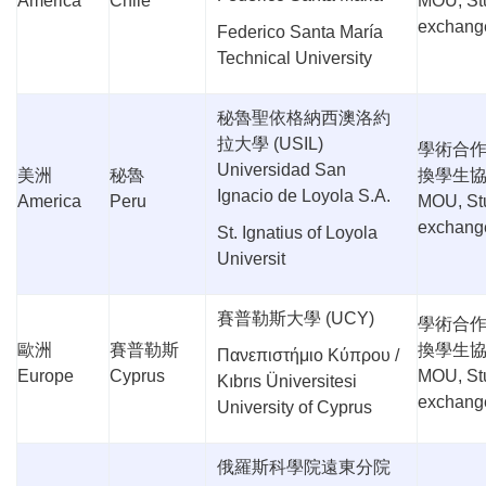
America
Chile
MOU, St
exchang
Federico Santa María
Technical University
秘魯聖依格納西澳洛約
拉大學
(USIL)
學術合
Universidad San
美洲
秘魯
換學生
Ignacio de Loyola S.A.
America
Peru
MOU, St
exchang
St. Ignatius of Loyola
Universit
賽普勒斯大學
(UCY)
學術合
歐洲
賽普勒斯
換學生
Πανεπιστήμιο Κύπρου /
Europe
Cyprus
MOU, St
Kıbrıs Üniversitesi
exchang
University of Cyprus
俄羅斯科學院遠東分院