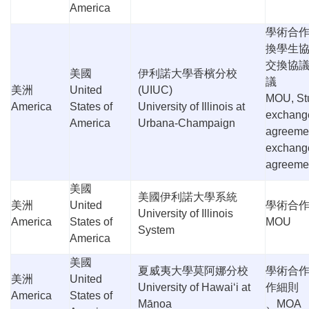
America
學術合
換學生
交換協
美國
伊利諾大學香檳分校
議
美洲
United
(UIUC)
MOU, St
America
States of
University of Illinois at
exchang
America
Urbana-Champaign
agreemen
exchang
agreeme
美國
美國伊利諾大學系統
美洲
United
學術合
University of Illinois
America
States of
MOU
System
America
美國
夏威夷大學莫阿娜分校
學術合
美洲
United
University of Hawai
ʻ
i at
作細則
America
States of
Mānoa
、
MOA