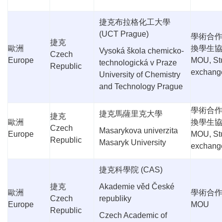
捷克布拉格化工大學
(UCT Prague)
學術合
捷克
歐洲
換學生
Vysoká škola chemicko-
Czech
Europe
MOU, St
technologická v Praze
Republic
exchang
University of Chemistry
and Technology Prague
學術合
捷克馬薩里克大學
捷克
歐洲
換學生
Czech
Masarykova univerzita
Europe
MOU, St
Republic
Masaryk University
exchang
捷克科學院
(CAS)
捷克
Akademie věd České
歐洲
學術合
Czech
republiky
Europe
MOU
Republic
Czech Academic of