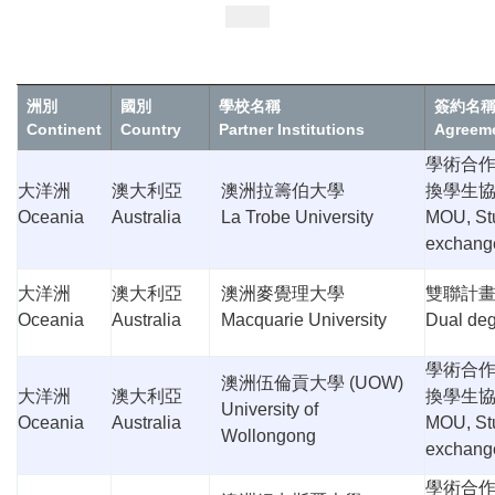
洲別
國別
學校名稱
簽約名
Continent
Country
Partner Institutions
Agreem
學術合
大洋洲
澳大利亞
澳洲拉籌伯大學
換學生
Oceania
Australia
La Trobe University
MOU, St
exchang
大洋洲
澳大利亞
澳洲麥覺理大學
雙聯計
Oceania
Australia
Macquarie University
Dual de
學術合
澳洲伍倫貢大學
(UOW)
大洋洲
澳大利亞
換學生
University of
Oceania
Australia
MOU, St
Wollongong
exchang
學術合