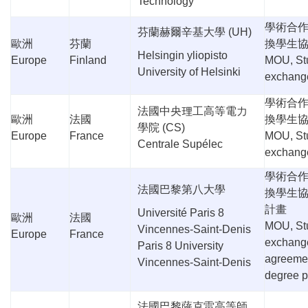
Technology
學術合
芬蘭赫爾辛基大學
(UH)
歐洲
芬蘭
換學生
Helsingin yliopisto
Europe
Finland
MOU, St
University of Helsinki
exchang
學術合
法國中央理工高等電力
歐洲
法國
換學生
學院
(CS)
Europe
France
MOU, St
Centrale Supélec
exchang
學術合
法國巴黎第八大學
換學生
計畫
Université Paris 8
歐洲
法國
MOU, St
Vincennes-Saint-Denis
Europe
France
exchang
Paris 8 University
agreeme
Vincennes-Saint-Denis
degree 
法國巴黎薩克雷高等師