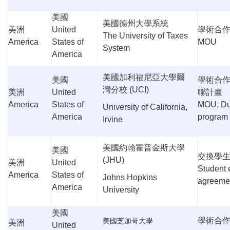
美國
美國德州大學系統
美洲
United
學術合
The University of Taxes
America
States of
MOU
System
America
美國加利福尼亞大學爾
美國
學術合
灣分校
(UCI)
美洲
United
聯計畫
America
States of
MOU, Du
University of California,
America
program
Irvine
美國約翰霍普金斯大學
美國
交換學
(JHU)
美洲
United
Student
America
States of
Johns Hopkins
agreeme
America
University
美國
學術合
美國芝加哥大學
美洲
United