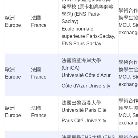
範學校
(
原卡相高等師範
學術合
學院
) (ENS Paris-
歐洲
法國
換學生
Saclay)
Europe
France
MOU, St
Ecole normale
exchang
superieure Paris-Saclay,
ENS Pairs-Saclay
法國蔚藍海岸大學
學術合
(UniCA)
歐洲
法國
換學生
Université Côte d'Azur
Europe
France
MOU, St
exchang
Côte d'Azur University
學術合
法國巴黎西堤大學
歐洲
法國
換學生
Université Paris Cité
Europe
France
MOU, St
Paris Cité University
exchang
法國里昂
ENS
大學
(ENS
學術合