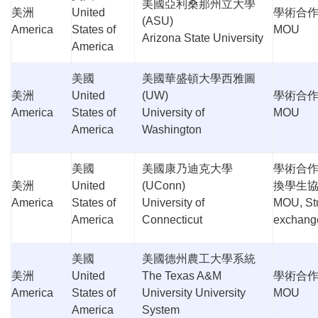
美國亞利桑那州立大學
美洲
United
學術合
(ASU)
America
States of
MOU
Arizona State University
America
美國
美國華盛頓大學西雅圖
美洲
United
(UW)
學術合
America
States of
University of
MOU
America
Washington
美國
美國康乃迪克大學
學術合
美洲
United
(UConn)
換學生
America
States of
University of
MOU, St
America
Connecticut
exchang
美國
美國德州農工大學系統
美洲
United
The Texas A&M
學術合
America
States of
University University
MOU
America
System