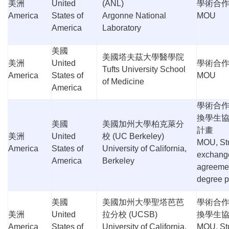
美洲
United
(ANL)
學術合
America
States of
Argonne National
MOU
America
Laboratory
美國
美國塔夫茲大學醫學院
美洲
United
學術合
Tufts University School
America
States of
MOU
of Medicine
America
學術合
換學生
美國
美國加州大學柏克萊分
計畫
美洲
United
校
(UC Berkeley)
MOU, St
America
States of
University of California,
exchang
America
Berkeley
agreeme
degree 
美國
美國加州大學聖塔芭芭
學術合
美洲
United
拉分校
(UCSB)
換學生
America
States of
University of California,
MOU, St