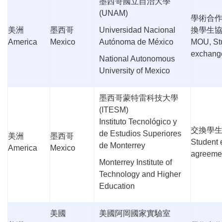
墨西哥國立自治大學
(UNAM)
學術合
美洲
墨西哥
Universidad Nacional
換學生
America
Mexico
Autónoma de México
MOU, St
exchang
National Autonomous
University of Mexico
墨西哥蒙特雷科技大學
(ITESM)
Instituto Tecnológico y
交換學
de Estudios Superiores
美洲
墨西哥
Student
de Monterrey
America
Mexico
agreeme
Monterrey Institute of
Technology and Higher
Education
美國
美國阿岡國家實驗室