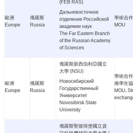
(FEB RAS)
Дальневосточное
歐洲
俄羅斯
學術合
отделение Российской
Europe
Russia
MOU
академии наук
The Far Eastern Branch
of the Russian Academy
of Sciences
俄羅斯新西伯利亞國立
大學
(NSU)
學術合
Новосибирский
歐洲
俄羅斯
換學生
Государственный
Europe
Russia
MOU, St
Университет
exchang
Novosibirsk State
University
俄羅斯聖彼得堡國立資