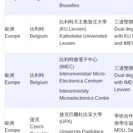
Bruxelles
比利時天主教魯汶大學
三邊雙
歐洲
比利時
(KU Leuven)
Dual de
Europe
Belgium
Katholieke Universiteit
with
KU 
Leuven
and
IME
比利時微電子中心
(IMEC)
三邊雙
Interuniversitair Micro-
歐洲
比利時
Dual de
Electronica Centrum
Europe
Belgium
with
IM
Leuven
Interuniversity
Microelectronics Centre
捷克巴爾杜比采大學
學術合
捷克
(UPA)
歐洲
換學生
Czech
Europe
MOU, St
Univerzita Pardubice