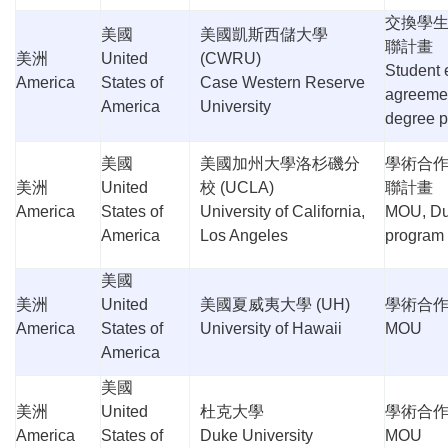
交換學
美國
美國凱斯西儲大學
聯計畫
美洲
United
(CWRU)
Student
America
States of
Case Western Reserve
agreeme
America
University
degree 
美國
美國加州大學洛杉磯分
學術合
美洲
United
校
(UCLA)
聯計畫
America
States of
University of California,
MOU, Du
America
Los Angeles
program
美國
美洲
United
美國夏威夷大學
(UH)
學術合
America
States of
University of Hawaii
MOU
America
美國
美洲
United
杜克大學
學術合
America
States of
Duke University
MOU