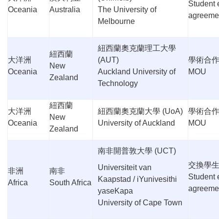
Student
Oceania
Australia
The University of
agreeme
Melbourne
紐西蘭奧克蘭理工大學
紐西蘭
大洋洲
(AUT)
學術合
New
Oceania
Auckland University of
MOU
Zealand
Technology
紐西蘭
大洋洲
紐西蘭奧克蘭大學
(UoA)
學術合
New
Oceania
University of Auckland
MOU
Zealand
南非開普敦大學
(UCT)
交換學
Universiteit van
非洲
南非
Student
Kaapstad / iYunivesithi
Africa
South Africa
agreeme
yaseKapa
University of Cape Town