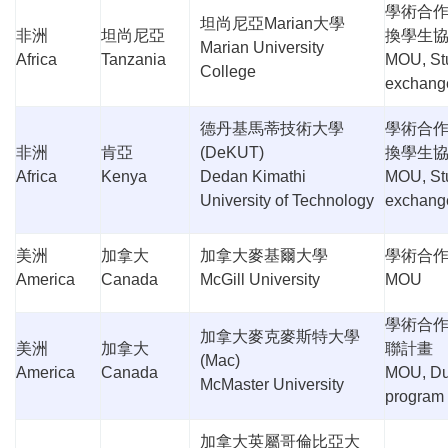
學術合
坦尚尼亞
Marian
大學
非洲
坦尚尼亞
換學生
Marian University
Africa
Tanzania
MOU, St
College
exchang
德丹基馬蒂技術大學
學術合
非洲
肯亞
(DeKUT)
換學生
Africa
Kenya
Dedan Kimathi
MOU, St
University of Technology
exchang
美洲
加拿大
加拿大麥基爾大學
學術合
America
Canada
McGill University
MOU
學術合
加拿大麥克麥斯特大學
美洲
加拿大
聯計畫
(Mac)
America
Canada
MOU, Du
McMaster University
program
加拿大英屬哥倫比亞大