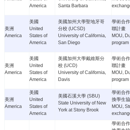
America
Santa Barbara
exchang
美國
美國加州大學聖地牙哥
學術合
美洲
United
分校
(UCSD)
聯計畫
America
States of
University of California,
MOU, Du
America
San Diego
program
美國
美國加州大學戴維斯分
學術合
美洲
United
校
(UCD)
聯計畫
America
States of
University of California,
MOU, Du
America
Davis
program
美國
學術合
美國石溪大學
(SBU)
美洲
United
換學生
State University of New
America
States of
MOU, St
York at Stony Brook
America
exchang
學術合