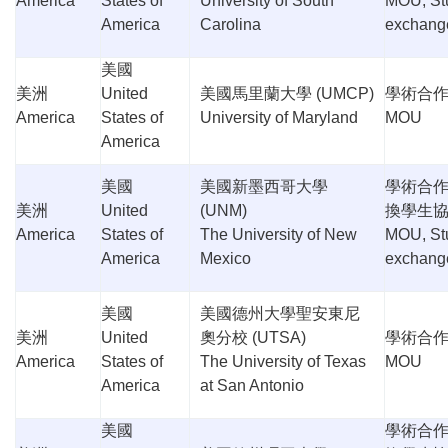
America
States of
University of South
MOU, St
America
Carolina
exchang
美國
美洲
United
美國馬里蘭大學
(UMCP)
學術合
America
States of
University of Maryland
MOU
America
美國
美國新墨西哥大學
學術合
美洲
United
(UNM)
換學生
America
States of
The University of New
MOU, St
America
Mexico
exchang
美國
美國德州大學聖安東尼
美洲
United
奧分校
(UTSA)
學術合
America
States of
The University of Texas
MOU
America
at San Antonio
美國
學術合