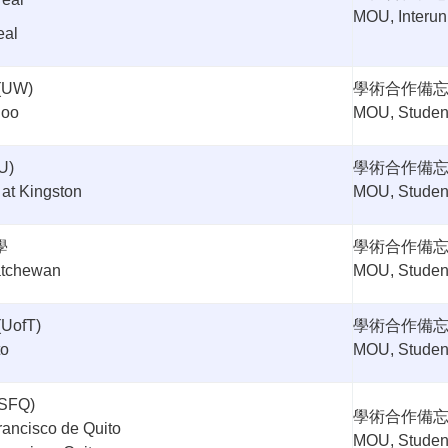
MOU, Interun
eal
(UW)
學術合作備
loo
MOU, Student
U)
學術合作備
 at Kingston
MOU, Studen
學
學術合作備
katchewan
MOU, Studen
(UofT)
學術合作備
to
MOU, Studen
FQ)
學術合作備
rancisco de Quito
MOU, Studen