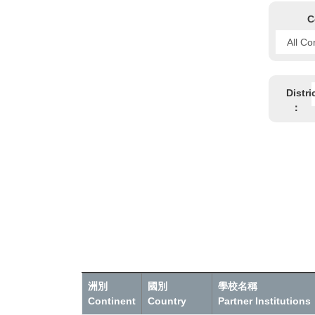
C
Distri
：
洲別
國別
學校名稱
Continent
Country
Partner Institutions