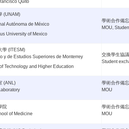
Francisco Quito
學
(UNAM)
學術合作備
nal Autónoma de México
MOU, Studen
s University of Mexico
大學
(ITESM)
交換學生協
ico y de Estudios Superiores de Monterrey
Student exc
e of Technology and Higher Education
室
(ANL)
學術合作備
Laboratory
MOU
學院
學術合作備
hool of Medicine
MOU