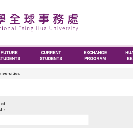
FUTURE
CURRENT
EXCHANGE
HU
STUDENTS
STUDENTS
PROGRAM
BE
niversities
 of
ol：