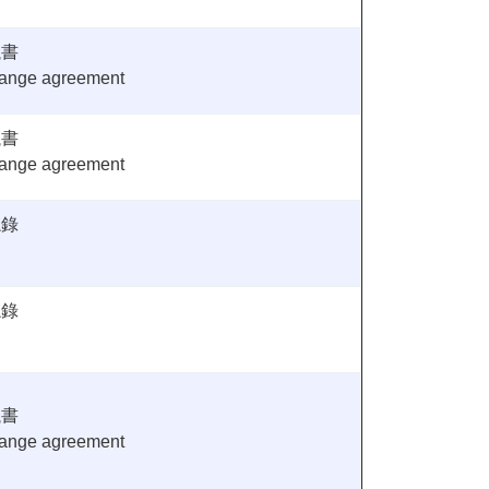
議書
hange agreement
議書
hange agreement
忘錄
忘錄
議書
hange agreement