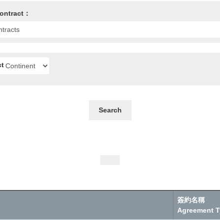
ontract：
ct
Search
簽約名稱
Agreement 