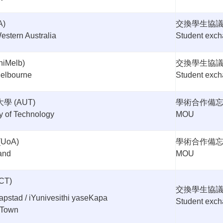
A)
交換學生協
estern Australia
Student exc
niMelb)
交換學生協
Melbourne
Student exc
大學
(AUT)
學術合作備
y of Technology
MOU
(UoA)
學術合作備
land
MOU
CT)
交換學生協
aapstad / iYunivesithi yaseKapa
Student exc
 Town