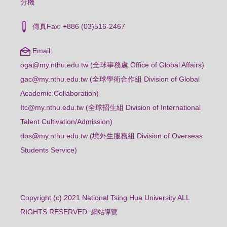
分機
傳真Fax: +886 (03)516-2467
Email:
oga@my.nthu.edu.tw (全球事務處 Office of Global Affairs)
gac@my.nthu.edu.tw (全球學術合作組 Division of Global
Academic Collaboration)
Itc@my.nthu.edu.tw (全球招生組 Division of International
Talent Cultivation/Admission)
dos@my.nthu.edu.tw (境外生服務組 Division of Overseas
Students Service)
Copyright (c) 2021 National Tsing Hua University ALL
RIGHTS RESERVED
網站導覽