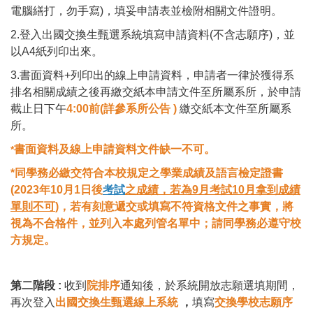
電腦繕打，勿手寫)，填妥申請表並檢附相關文件證明。
2.登入出國交換生甄選系統填寫申請資料(不含志願序)，並
以A4紙列印出來。
3.書面資料+列印出的線上申請資料，申請者一律於獲得系
排名相關成績之後再繳交紙本申請文件至所屬系所，於申請
截止日下午
4:00前(詳參系所公告 )
繳交紙本文件至所屬系
所。
書
面資料及線上申請資料文件缺一不可。
*
*同學務必繳交符合本校規定之學業成績及語言檢定證書
(2023年10月1日後
考試
之成績，若為9月考試10月拿到成績
單則不可
)，若有刻意遞交或填寫不符資格文件之事實，將
視為不合格件，
並列入本處列管名單中；請同學務必遵守校
方規定。
第二階段 :
收到
院排序
通知後，於系統開放志願選填期間，
再次登入
出國交換生甄選線上系統
，
填寫
交換學校志願序