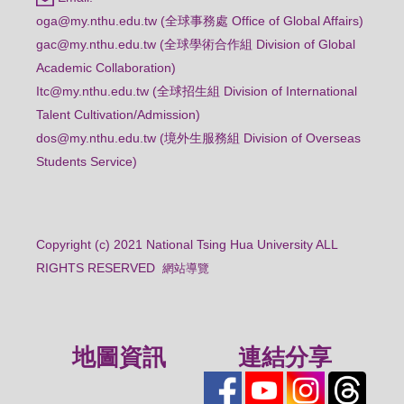
oga@my.nthu.edu.tw (全球事務處 Office of Global Affairs)
gac@my.nthu.edu.tw (全球學術合作組 Division of Global
Academic Collaboration)
Itc@my.nthu.edu.tw (全球招生組 Division of International
Talent Cultivation/Admission)
dos@my.nthu.edu.tw (境外生服務組 Division of Overseas
Students Service)
Copyright (c) 2021 National Tsing Hua University ALL
RIGHTS RESERVED
網站導覽
地圖資訊
連結分享