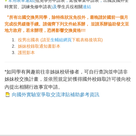
常用表單
連結
(
抵免學分申請表
，
延後畢業申請表
，
出國及國外全
時實習、訓練免修申請表
)
及
學生兵役相關
連結
*
所有出國交換男同學，除特殊狀況免役外，最晚請於國前一個月
完成役男緩徵手續。
請備齊下列文件給系辦， 並請系辦協助發文至
地方政府，若未辦理，恐將影響交換資格!!!
役男出國表 (請至
生輔組網頁
下載表格後填寫)
姊妹校錄取通知書影本
護照影本
*如同學有興趣前往非姊妹校研修者，可自行查詢並申請非
姊妹校交換計畫，並依照規定於獲得國外校錄取許可後向校
內提出相關行政事宜申請。
向國外實驗室爭取交流津貼補助參考資訊