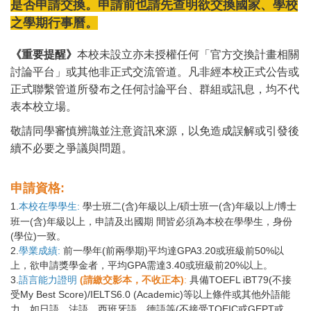
是否申請交換。申請前也請先查明欲交換國家、學校
之學期行事曆。
《重要提醒》
本校未設立亦未授權任何「官方交換計畫相關
討論平台」或其他非正式交流管道。凡非經本校正式公告或
正式聯繫管道所發布之任何討論平台、群組或訊息，均不代
表本校立場。
敬請同學審慎辨識並注意資訊來源，以免造成誤解或引發後
續不必要之爭議與問題。
申請資格:
1.
本校在學學生:
學士班二(含)年級以上/碩士班一(含)年級以上/博士
班一(含)年級以上，申請及出國期 間皆必須為本校在學學生，身份
(學位)一致。
2.
學業成績:
前一學年(前兩學期)平均達GPA3.20或班級前50%以
上，欲申請獎學金者，平均GPA需達3.40或班級前20%以上。
3.
語言能力證明
(請繳交影本，不收正本)
:
具備TOEFL iBT79(不接
受My Best Score)/IELTS6.0 (Academic)等以上條件或其他外語能
力，如日語、法語、西班牙語、德語等(不接受TOEIC或GEPT或