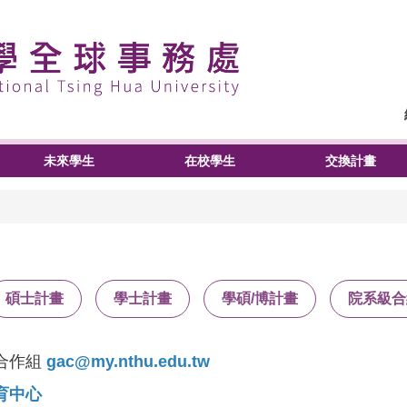
未來學生
在校學生
交換計畫
碩士計畫
學士計畫
學碩/博計畫
院系級合
合作組
gac@my.nthu.edu.tw
育中心