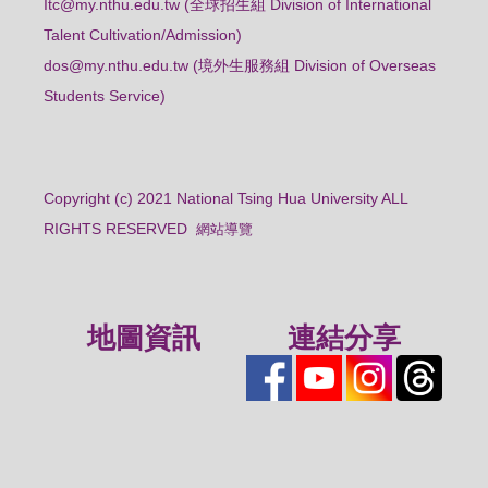
Itc@my.nthu.edu.tw (全球招生組 Division of International
Talent Cultivation/Admission)
dos@my.nthu.edu.tw (境外生服務組 Division of Overseas
Students Service)
Copyright (c) 2021 National Tsing Hua University ALL
RIGHTS RESERVED
網站導覽
地圖資訊
連結分享