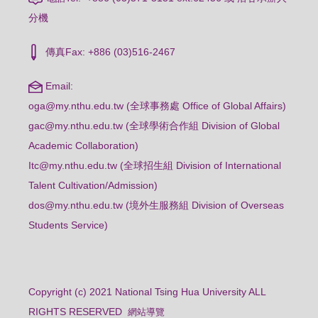
分機
傳真Fax: +886 (03)516-2467
Email:
oga@my.nthu.edu.tw (全球事務處 Office of Global Affairs)
gac@my.nthu.edu.tw (全球學術合作組 Division of Global
Academic Collaboration)
Itc@my.nthu.edu.tw (全球招生組 Division of International
Talent Cultivation/Admission)
dos@my.nthu.edu.tw (境外生服務組 Division of Overseas
Students Service)
Copyright (c) 2021 National Tsing Hua University ALL
RIGHTS RESERVED
網站導覽