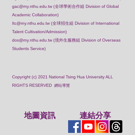
gac@my.nthu.edu.tw (全球學術合作組 Division of Global
Academic Collaboration)
Itc@my.nthu.edu.tw (全球招生組 Division of International
Talent Cultivation/Admission)
dos@my.nthu.edu.tw (境外生服務組 Division of Overseas
Students Service)
Copyright (c) 2021 National Tsing Hua University ALL
RIGHTS RESERVED
網站導覽
地圖資訊
連結分享