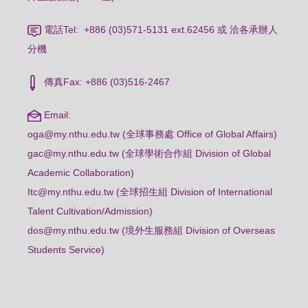
電話Tel: +886 (03)571-5131 ext.62456 或 洽各承辦人
分機
傳真Fax: +886 (03)516-2467
Email:
oga@my.nthu.edu.tw (全球事務處 Office of Global Affairs)
gac@my.nthu.edu.tw (全球學術合作組 Division of Global
Academic Collaboration)
Itc@my.nthu.edu.tw (全球招生組 Division of International
Talent Cultivation/Admission)
dos@my.nthu.edu.tw (境外生服務組 Division of Overseas
Students Service)