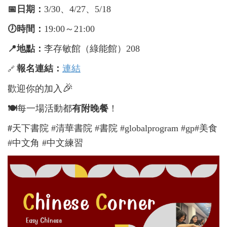
📅
日期：
3/30、4/27、5/18
🕖
時間：
19:00～21:00
📍
地點：
李存敏館（綠能館）208
報名連結：
連結
🔗
🎉
歡迎你的加入
🍽️
每一場活動都
有附晚餐
！
#
天下書院 #清華書院 #書院 #globalprogram #gp#美食
#中文角 #中文練習