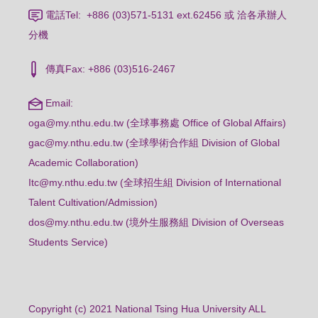
電話Tel: +886 (03)571-5131 ext.62456 或 洽各承辦人
分機
傳真Fax: +886 (03)516-2467
Email:
oga@my.nthu.edu.tw (全球事務處 Office of Global Affairs)
gac@my.nthu.edu.tw (全球學術合作組 Division of Global
Academic Collaboration)
Itc@my.nthu.edu.tw (全球招生組 Division of International
Talent Cultivation/Admission)
dos@my.nthu.edu.tw (境外生服務組 Division of Overseas
Students Service)
Copyright (c) 2021 National Tsing Hua University ALL