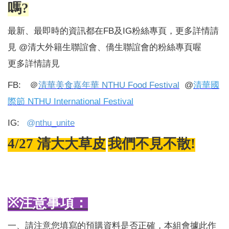
嗎
?
最新、最即時的資訊都在FB及IG粉絲專頁，更多詳情請
見 @清大外籍生聯誼會、僑生聯誼會的粉絲專頁喔
更多詳情請見
FB:
＠
清華美食嘉年華 NTHU Food Festival
@
清華國
際節 NTHU International Festival
IG:
@
nthu_unite
4/27
清大大草皮
我們不見不散
!
※
注意事項：
一、請注意您填寫的預購資料是否正確，本組會據此作