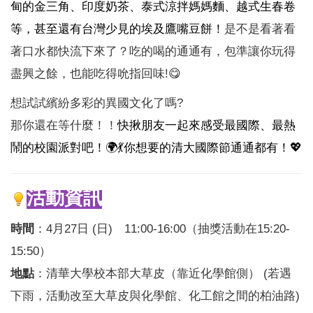
甸的金三角、印度奶茶、泰式涼拌媽媽麵、越式生春卷
等，甚至還有台灣少見的埃及鷹嘴豆餅！
是不是看著看
著口水都快流下來了？吃的喝的通通有，包準讓你玩得
盡興之餘，也能吃得吮指回味!
😋
想試試繽紛多彩的異國文化了嗎?
那你還在等什麼！！
快揪朋友一起來感受最國際、最熱
鬧的校園派對吧！
🌍💃
你想要的清大國際節通通都有！
💖
活動資訊
時間
：4月27日 (日) 11:00-16:00（抽獎活動在15:20-
15:50）
地點
：清華大學校本部大草皮（靠近化學館側） (若遇
下雨，活動改至大草皮與化學館、化工館之間的柏油路)