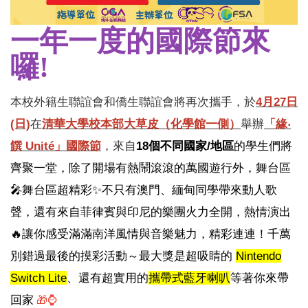
一年一度的國際節來
囉
!
本校外籍生聯誼會和僑生聯誼會將再次攜手，於
4
月27日
(日)
在
清華大學校本部大草皮（化學館一側）
舉辦
「緣‧
饌 Unité」國際節
，來自
18
個不同國家/地區
的學生們將
齊聚一堂，除了開場有熱鬧滾滾的萬國遊行外，舞台區
🎤
舞台區超精彩
✨
不只有澳門、緬甸同學帶來動人歌
聲，還有來自菲律賓與印尼的樂團火力全開，熱情演出
🔥
讓你感受滿滿南洋風情與音樂魅力，精彩連連！千萬
別錯過最後的摸彩活動～最大獎是超吸睛的
Nintendo
Switch Lite
、還有超實用的
攜帶式藍牙喇叭
等著你來帶
回家
⌚
🎁