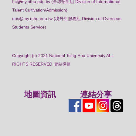
Itc@my.nthu.edu.tw (全球招生組 Division of International
Talent Cultivation/Admission)
dos@my.nthu.edu.tw (境外生服務組 Division of Overseas
Students Service)
Copyright (c) 2021 National Tsing Hua University ALL
RIGHTS RESERVED
網站導覽
地圖資訊
連結分享