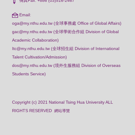
傳真Fax: +886 (03)516-2467
Email:
oga@my.nthu.edu.tw (全球事務處 Office of Global Affairs)
gac@my.nthu.edu.tw (全球學術合作組 Division of Global
Academic Collaboration)
Itc@my.nthu.edu.tw (全球招生組 Division of International
Talent Cultivation/Admission)
dos@my.nthu.edu.tw (境外生服務組 Division of Overseas
Students Service)
Copyright (c) 2021 National Tsing Hua University ALL
RIGHTS RESERVED
網站導覽