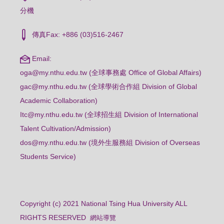
分機
傳真Fax: +886 (03)516-2467
Email:
oga@my.nthu.edu.tw (全球事務處 Office of Global Affairs)
gac@my.nthu.edu.tw (全球學術合作組 Division of Global
Academic Collaboration)
Itc@my.nthu.edu.tw (全球招生組 Division of International
Talent Cultivation/Admission)
dos@my.nthu.edu.tw (境外生服務組 Division of Overseas
Students Service)
Copyright (c) 2021 National Tsing Hua University ALL
RIGHTS RESERVED
網站導覽