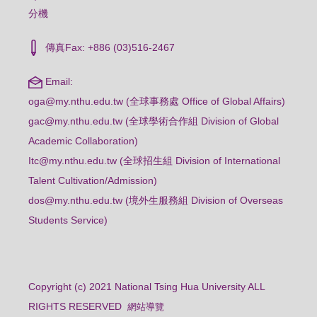
分機
傳真Fax: +886 (03)516-2467
Email:
oga@my.nthu.edu.tw (全球事務處 Office of Global Affairs)
gac@my.nthu.edu.tw (全球學術合作組 Division of Global
Academic Collaboration)
Itc@my.nthu.edu.tw (全球招生組 Division of International
Talent Cultivation/Admission)
dos@my.nthu.edu.tw (境外生服務組 Division of Overseas
Students Service)
Copyright (c) 2021 National Tsing Hua University ALL
RIGHTS RESERVED
網站導覽