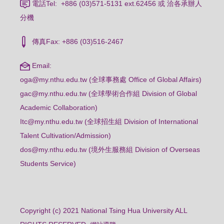
電話Tel: +886 (03)571-5131 ext.62456 或 洽各承辦人
分機
傳真Fax: +886 (03)516-2467
Email:
oga@my.nthu.edu.tw (全球事務處 Office of Global Affairs)
gac@my.nthu.edu.tw (全球學術合作組 Division of Global
Academic Collaboration)
Itc@my.nthu.edu.tw (全球招生組 Division of International
Talent Cultivation/Admission)
dos@my.nthu.edu.tw (境外生服務組 Division of Overseas
Students Service)
Copyright (c) 2021 National Tsing Hua University ALL