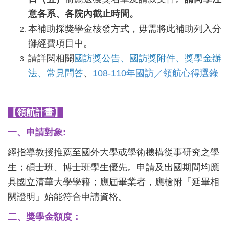
意各系、各院內截止時間。
本補助採獎學金核發方式，毋需將此補助列入分
攤經費項目中。
請詳閱相關
國訪獎公告
、
國訪獎附件
、
獎學金辦
法
、
常見問答
、
108-110年國訪／領航心得選錄
【領航計畫】
一、申請對象:
經指導教授推薦至國外大學或學術機構從事研究之學
生；碩士班、博士班學生優先。申請及出國期間均應
具國立清華大學學籍；應屆畢業者，應檢附「延畢相
關證明」始能符合申請資格。
二、獎學金額度：