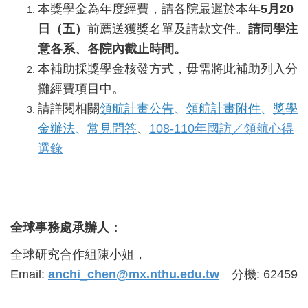
本獎學金為年度經費，請各院最遲於本年
5
月
20
日（五）
前薦送獲獎名單及請款文件。
請同學注
意各系、各院內截止時間。
本補助採獎學金核發方式，毋需將此補助列入分
攤經費項目中。
請詳閱相關
領航計畫公告
、
領航計畫附件
、
獎學
金辦法
、
常見問答
、
108-110年國訪／領航心得
選錄
全球事務處承辦人：
全球研究合作組陳小姐，
Email:
anchi_chen@mx.nthu.edu.tw
分機: 62459