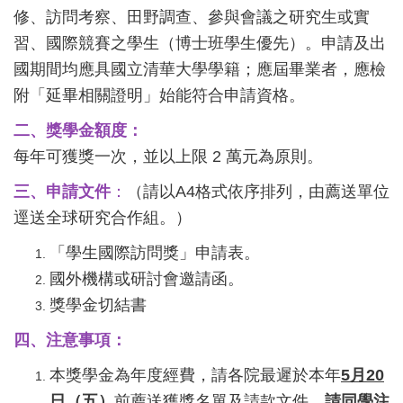
修、訪問考察、田野調查、參與會議之研究生或實
習、國際競賽之學生（博士班學生優先）。申請及出
國期間均應具國立清華大學學籍；應屆畢業者，應檢
附「延畢相關證明」始能符合申請資格。
二、獎學金額度：
每年可獲獎一次，並以上限 2 萬元為原則。
三、申請文件
：
（請以A4格式依序排列，由薦送單位
逕送全球研究合作組。）
「學生國際訪問獎」申請表。
國外機構或研討會邀請函。
獎學金切結書
四、注意事項：
本獎學金為年度經費，請各院最遲於本年
5
月
20
日（五）
前薦送獲獎名單及請款文件。
請同學注