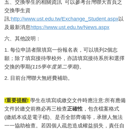
五、交換學生的相關資訊 可以參考台灣聯大首頁之
交換學生資
訊:
http://www.ust.edu.tw/Exchange_Student.aspx
以
及最新消息
https://www.ust.edu.tw/News.aspx
六、其他說明：
1. 每位申請者限填寫一份報名表，可以填列2個志
願；除了填寫接待學校外，亦請填寫接待系所和選擇
交換的學期
(115
學年度第二學期
)
。
2. 目前台灣聯大無經費補助。
!重要提醒!
學生在填寫或繳交文件時應注意:所有應備
文件於繳交前務必再三檢查
正確性
，包含檔案格式
(繳紙本或是電子檔)、是否全部齊備等，承辦人無法
一一協助檢查。若因個人疏忽造成權益損失，責任自