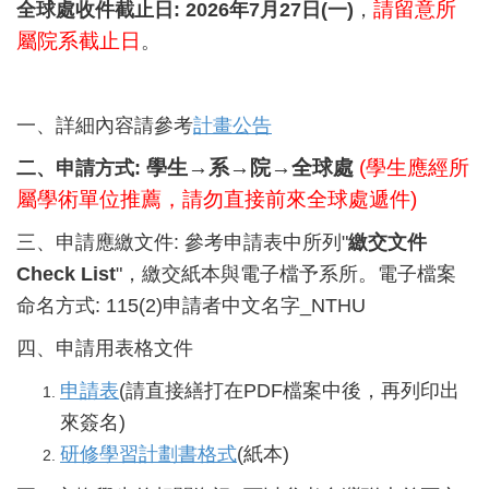
請留意所
全球處收件截止日: 2026年7月27日(一)
，
屬院系截止日
。
一、詳細內容請參考
計畫公告
學生→系→院→全球處
(學生應經所
二
、
申請方式:
屬學術單位推薦，請勿直接前來全球處遞件)
三、申請應繳文件: 參考申請表中所列"
繳交文件
Check List
"，繳交紙本與電子檔予系所。電子檔案
命名方式: 115(2)申請者中文名字_NTHU
四、申請用表格文件
申請表
(請直接繕打在PDF檔案中後，再列印出
來簽名)
研修學習計劃書格式
(紙本)