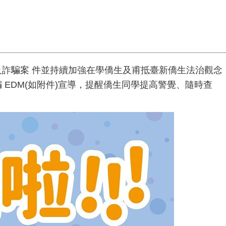
詐騙案 件並持續加強在學僑生及甫抵臺新僑生法治觀念
EDM(如附件)宣導，提醒僑生同學提高警覺、隨時查